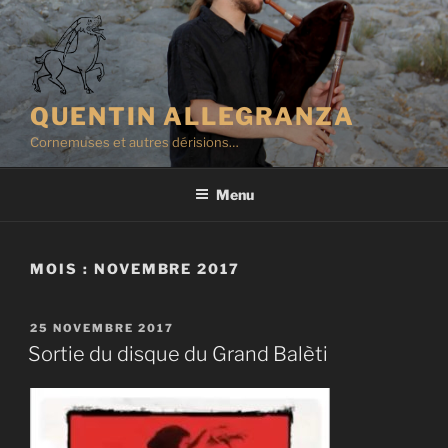
Aller
au
contenu
principal
QUENTIN ALLEGRANZA
Cornemuses et autres dérisions…
Menu
MOIS :
NOVEMBRE 2017
PUBLIÉ
25 NOVEMBRE 2017
LE
Sortie du disque du Grand Balèti